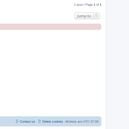
1 post • Page
1
of
1
Jump to
Contact us
Delete cookies
All times are
UTC-07:00