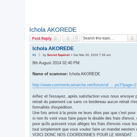
Ichola AKOREDE
S
Post Reply
Ichola AKOREDE
U
#1
by
Secret Squirrel
»
Sat Mar 26, 2016 7:39 am
n
r
8th August 2014 02:40 PM
e
a
d
Name of scammer:
Ichola AKOREDE
p
o
s
http://www.commentcamarche.net/forum/af ... ps3?page=2
t
érifiez et l'essayez, après satisfaction vous nous envoyer 
retrait du paiement car sans ce bordereau aucun retrait n'es
formalités d'expédition.
Une fois arrivé à la poste ne leurs dites pas que c'est pour
si non ils vont vous faire payer le double des frais d'envoi,
pour qu'ils puissent vous allégez les frais d'envois vous leu
tout simplement que vous voulez faire un mandat western u
VOICI DONC NOS COORDONNES POUR LE MANDAT