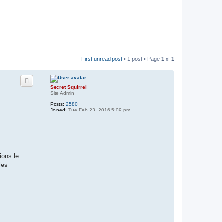
First unread post
• 1 post • Page
1
of
1
Secret Squirrel
Site Admin
Posts:
2580
Joined:
Tue Feb 23, 2016 5:09 pm
ions le
les