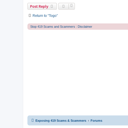
Post Reply
Return to “Togo”
Stop 419 Scams and Scammers : Disclaimer
Exposing 419 Scams & Scammers
Forums