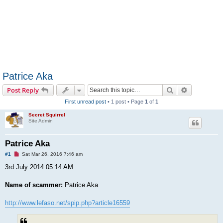
Patrice Aka
Search
Advanced s
Post Reply
First unread post
• 1 post • Page
1
of
1
Secret Squirrel
Site Admin
Patrice Aka
U
#1
Sat Mar 26, 2016 7:46 am
n
r
3rd July 2014 05:14 AM
e
a
d
Name of scammer:
Patrice Aka
p
o
s
http://www.lefaso.net/spip.php?article16559
t