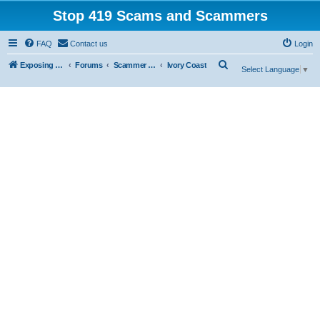
Stop 419 Scams and Scammers
FAQ
Contact us
Login
S
Exposing 419 Scams & Scammers
Forums
Scammer Database
Ivory Coast
Select Language
▼
e
a
r
c
h