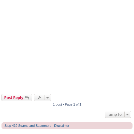
Post Reply
1 post • Page
1
of
1
Jump to
Stop 419 Scams and Scammers : Disclaimer