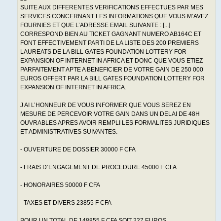
SUITE AUX DIFFERENTES VERIFICATIONS EFFECTUES PAR MES
SERVICES CONCERNANT LES INFORMATIONS QUE VOUS M’AVEZ
FOURNIES ET QUE L’ADRESSE EMAIL SUIVANTE : [...]
CORRESPOND BIEN AU TICKET GAGNANT NUMERO AB164C ET
FONT EFFECTIVEMENT PARTI DE LA LISTE DES 200 PREMIERS
LAUREATS DE LA BILL GATES FOUNDATION LOTTERY FOR
EXPANSION OF INTERNET IN AFRICA ET DONC QUE VOUS ETIEZ
PARFAITEMENT APTE A BENEFICIER DE VOTRE GAIN DE 250 000
EUROS OFFERT PAR LA BILL GATES FOUNDATION LOTTERY FOR
EXPANSION OF INTERNET IN AFRICA.
J AI L’HONNEUR DE VOUS INFORMER QUE VOUS SEREZ EN
MESURE DE PERCEVOIR VOTRE GAIN DANS UN DELAI DE 48H
OUVRABLES APRES AVOIR REMPLI LES FORMALITES JURIDIQUES
ET ADMINISTRATIVES SUIVANTES.
- OUVERTURE DE DOSSIER 30000 F CFA
- FRAIS D’ENGAGEMENT DE PROCEDURE 45000 F CFA
- HONORAIRES 50000 F CFA
- TAXES ET DIVERS 23855 F CFA
POUR UN TOTAL DE 148855 F CFA SOIT 227 EUROS